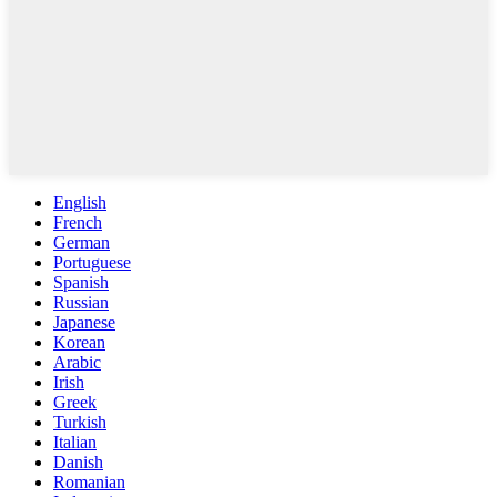
English
French
German
Portuguese
Spanish
Russian
Japanese
Korean
Arabic
Irish
Greek
Turkish
Italian
Danish
Romanian